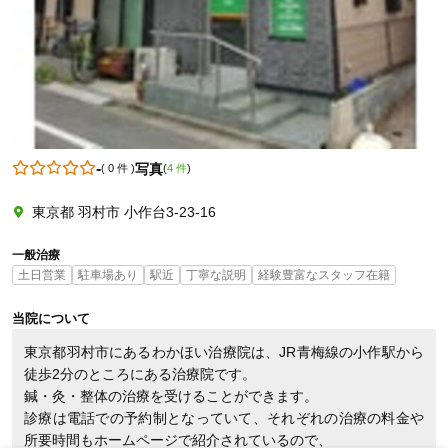
0425557891
-
写真
(
0 件
)
(
4 件
)
東京都 羽村市 小作台3-23-16
一般治療
土日営業
駐車場あり
駅近
丁寧な説明
経験豊富なスタッフ在籍
当院について
東京都羽村市にあるわかほい治療院は、JR青梅線の小作駅から
徒歩2分のところにある治療院です。

鍼・灸・整体の治療を受けることができます。

診療は電話での予約制となっていて、それぞれの治療の料金や
所要時間もホームページで紹介されているので、
