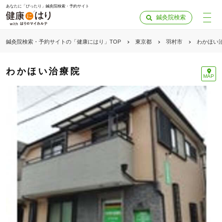
あなたに「ぴったり」鍼灸院検索・予約サイト
鍼灸院検索
鍼灸院検索・予約サイトの「健康にはり」TOP
東京都
羽村市
わかほい
わかほい治療院
MAP
「健康にはりを見た」