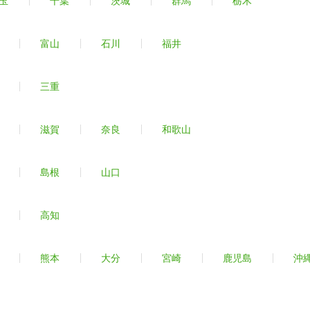
玉
千葉
茨城
群馬
栃木
富山
石川
福井
三重
滋賀
奈良
和歌山
島根
山口
高知
熊本
大分
宮崎
鹿児島
沖