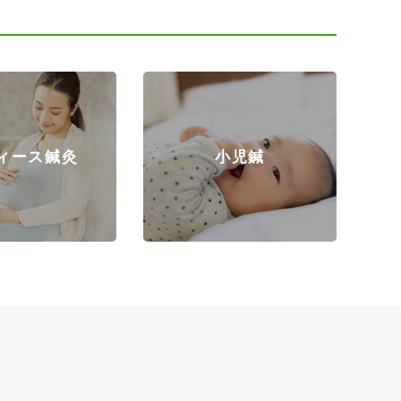
ィース鍼灸
小児鍼