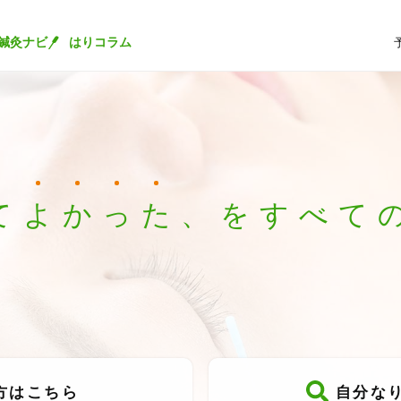
鍼灸ナビ
はりコラム
て
よ
か
っ
た
、
を
す
べ
て
方は
こちら
自分な