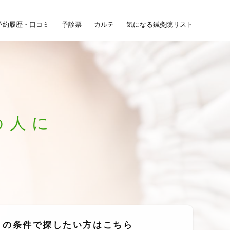
予約履歴・口コミ
予診票
カルテ
気になる鍼灸院リスト
の
人
に
りの条件で探したい方は
こちら