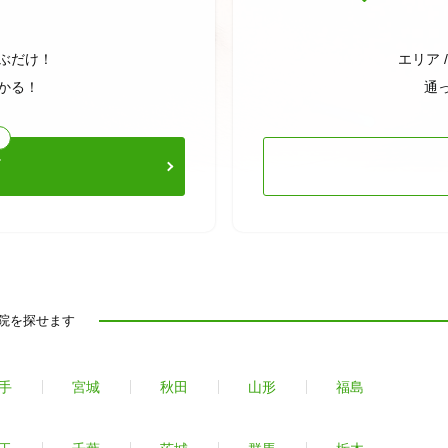
ぶだけ！
エリア 
かる！
通
ビ
院を探せます
手
宮城
秋田
山形
福島