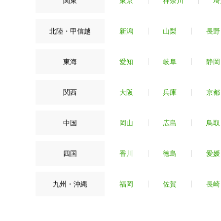
関東
東京
神奈川
埼
北陸・甲信越
新潟
山梨
長野
東海
愛知
岐阜
静岡
関西
大阪
兵庫
京都
中国
岡山
広島
鳥取
四国
香川
徳島
愛媛
九州・沖縄
福岡
佐賀
長崎