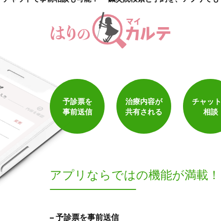
予診票を
治療内容が
チャッ
事前送信
共有される
相談
アプリならでは
の機能が満載！
予診票を事前送信