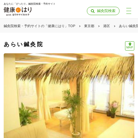
あなたに「ぴったり」鍼灸院検索・予約サイト
鍼灸院検索
鍼灸院検索・予約サイトの「健康にはり」TOP
東京都
港区
あらい鍼灸
あらい鍼灸院
MAP
予診票について
この鍼灸院は、当サイトから予診票の事前送付を受け付けて
います。
来院前に鍼灸院へ予診票を送っておくことで、当日の診察が
スムーズになります。
予診票への記入にはログインが必要です。
「健康にはりを見た」