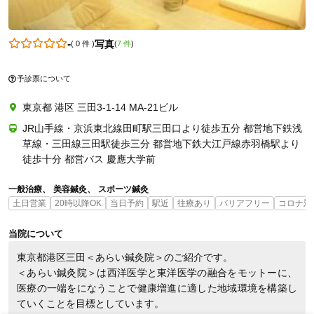
-
写真
(
0 件
)
(
7 件
)
0368053783
予診票について
東京都 港区 三田3-1-14 MA-21ビル
JR山手線・京浜東北線田町駅三田口より徒歩五分 都営地下鉄浅
草線・三田線三田駅徒歩三分 都営地下鉄大江戸線赤羽橋駅より
徒歩十分 都営バス 慶應大学前
一般治療
美容鍼灸
スポーツ鍼灸
土日営業
20時以降OK
当日予約
駅近
往療あり
バリアフリー
コロナ対
当院について
東京都港区三田＜あらい鍼灸院＞のご紹介です。

＜あらい鍼灸院＞は西洋医学と東洋医学の融合をモットーに、
医療の一端をになうことで健康増進に適した地域環境を構築し
ていくことを目標としています。
