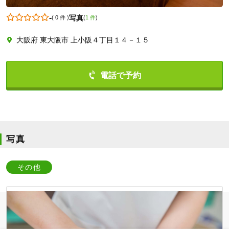
-
写真
(
0 件
)
(
1 件
)
大阪府 東大阪市 上小阪４丁目１４－１５
0667215858
写真
その他