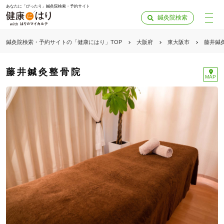
あなたに「ぴったり」鍼灸院検索・予約サイト
鍼灸院検索
鍼灸院検索・予約サイトの「健康にはり」TOP
大阪府
東大阪市
藤井鍼
藤井鍼灸整骨院
MAP
「健康にはりを見た」