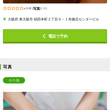
-
写真
(
0 件
)
(
1 件
)
大阪府 東大阪市 稲田本町２丁目９－１布施北センタービル
0667433989
写真
その他