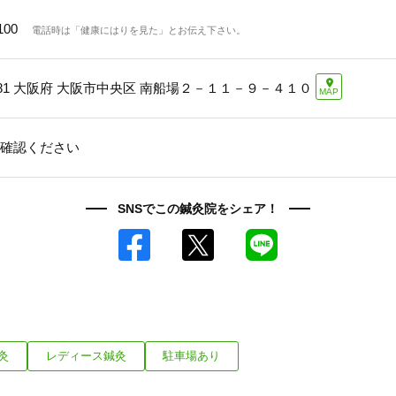
100
電話時は「健康にはりを見た」とお伝え下さい。
81
大阪府 大阪市中央区 南船場２－１１－９－４１０
MAP
確認ください
SNSでこの鍼灸院をシェア！
Facebook
X
LINE
灸
レディース鍼灸
駐車場あり