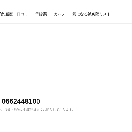
予約履歴・口コミ
予診票
カルテ
気になる鍼灸院リスト
0662448100
い。
営業・勧誘のお電話は固くお断りしております。