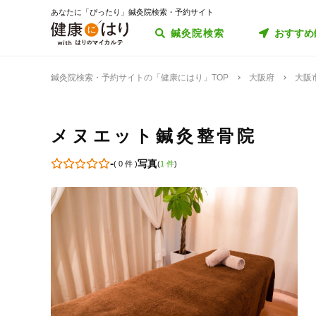
あなたに「ぴったり」鍼灸院検索・予約サイト
鍼灸院検索
おすすめ
鍼灸院検索・予約サイトの「健康にはり」TOP
大阪府
大阪
メヌエット鍼灸整骨院
-
写真
(
0 件
)
(
1 件
)