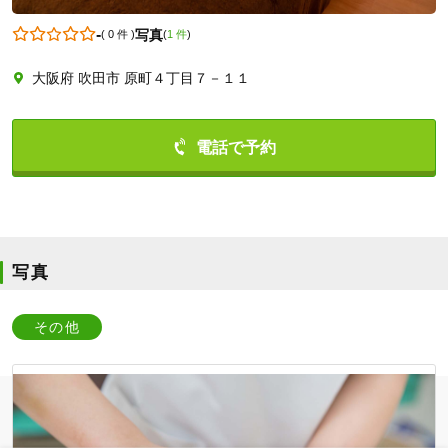
-
写真
(
0 件
)
(
1 件
)
大阪府 吹田市 原町４丁目７－１１
0663387753
写真
その他