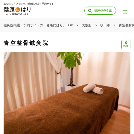
あなたに「ぴったり」鍼灸院検索・予約サイト
鍼灸院検索
鍼灸院検索・予約サイトの「健康にはり」TOP
大阪府
吹田市
青空整骨
青空整骨鍼灸院
MAP
「健康にはりを見た」