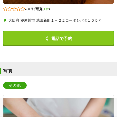
-
写真
(
0 件
)
(
1 件
)
大阪府 寝屋川市 池田新町１－２２コーポシバタ１０５号
0728282826
写真
その他