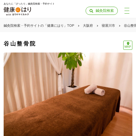
あなたに「ぴったり」鍼灸院検索・予約サイト
鍼灸院検索
鍼灸院検索・予約サイトの「健康にはり」TOP
大阪府
寝屋川市
谷山整
谷山整骨院
MAP
「健康にはりを見た」