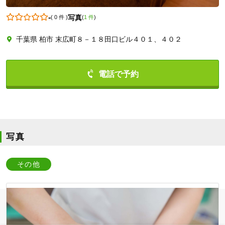
-
写真
(
0 件
)
(
1 件
)
千葉県 柏市 末広町８－１８田口ビル４０１、４０２
0471897033
写真
その他