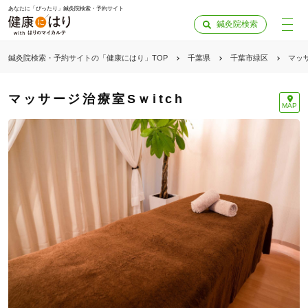
あなたに「ぴったり」鍼灸院検索・予約サイト
鍼灸院検索
鍼灸院検索・予約サイトの「健康にはり」TOP
千葉県
千葉市緑区
マッサ
マッサージ治療室Sｗitch
MAP
「健康にはりを見た」