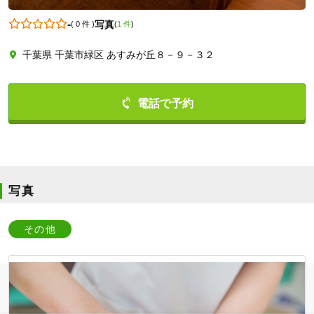
-
写真
(
0 件
)
(
1 件
)
千葉県 千葉市緑区 あすみが丘８－９－３２
0432956773
写真
その他