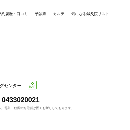
予約履歴・口コミ
予診票
カルテ
気になる鍼灸院リスト
ングセンター
MAP
0433020021
い。
営業・勧誘のお電話は固くお断りしております。