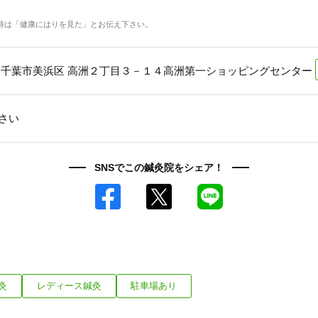
時は「健康にはりを見た」とお伝え下さい。
 千葉市美浜区 高洲２丁目３－１４高洲第一ショッピングセンター
さい
SNSでこの鍼灸院をシェア！
Facebook
X
LINE
灸
レディース鍼灸
駐車場あり