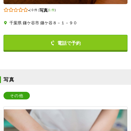
-
写真
(
0 件
)
(
1 件
)
千葉県 鎌ケ谷市 鎌ケ谷８－１－９０
0474018302
写真
その他