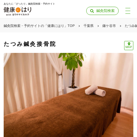
あなたに「ぴったり」鍼灸院検索・予約サイト
鍼灸院検索
鍼灸院検索・予約サイトの「健康にはり」TOP
千葉県
鎌ケ谷市
たつみ
たつみ鍼灸接骨院
MAP
「健康にはりを見た」