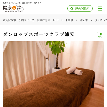
あなたに「ぴったり」鍼灸院検索・予約サイト
鍼灸院検索
鍼灸院検索・予約サイトの「健康にはり」TOP
千葉県
浦安市
ダンロッ
ダンロップスポーツクラブ浦安
MAP
「健康にはりを見た」