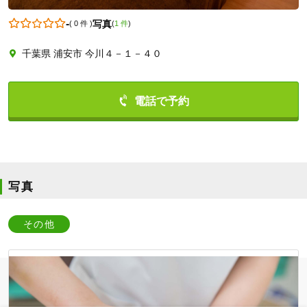
-
写真
(
0 件
)
(
1 件
)
千葉県 浦安市 今川４－１－４０
0473547552
写真
その他