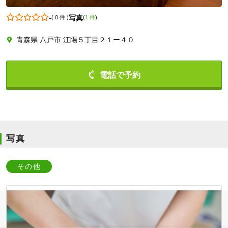
-
写真
(
0 件
)
(
1 件
)
青森県 八戸市 江陽５丁目２１ー４０
0178459160
写真
その他