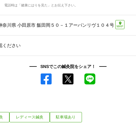
「健康にはりを見た」
電話時は「健康にはりを見た」とお伝え下さい。
神奈川県 小田原市 飯田岡５０－１アーバンリヴ１０４号
0465377009
MAP
認ください
SNSでこの鍼灸院をシェア！
Facebook
X
LINE
灸
レディース鍼灸
駐車場あり