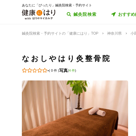
あなたに「ぴったり」鍼灸院検索・予約サイト
鍼灸院検索
おすすめ
鍼灸院検索・予約サイトの「健康にはり」TOP
神奈川県
小
なおしやはり灸整骨院
-
写真
(
0 件
)
(
4 件
)