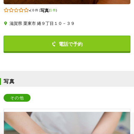
-
写真
(
0 件
)
(
1 件
)
滋賀県 栗東市 綣９丁目１０－３９
0775538571
写真
その他