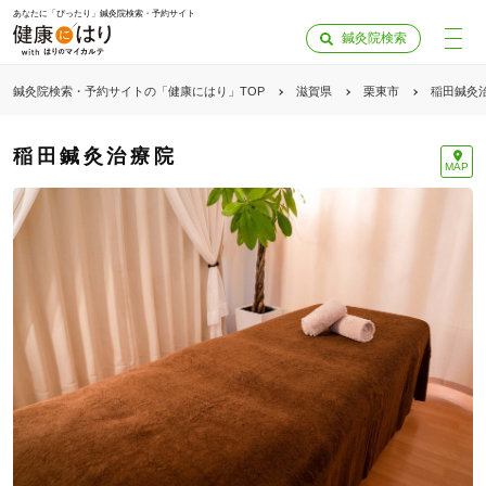
あなたに「ぴったり」鍼灸院検索・予約サイト
鍼灸院検索
鍼灸院検索・予約サイトの「健康にはり」TOP
滋賀県
栗東市
稲田鍼灸
稲田鍼灸治療院
MAP
「健康にはりを見た」