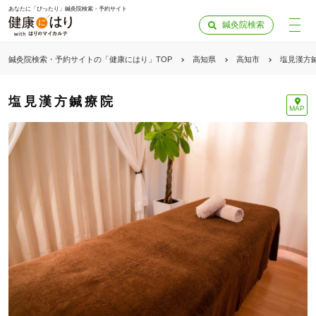
あなたに「ぴったり」鍼灸院検索・予約サイト
鍼灸院検索
鍼灸院検索・予約サイトの「健康にはり」TOP
高知県
高知市
塩見漢方
塩見漢方鍼療院
MAP
「健康にはりを見た」