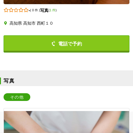
-
写真
(
0 件
)
(
1 件
)
高知県 高知市 西町１０
0888227477
写真
その他