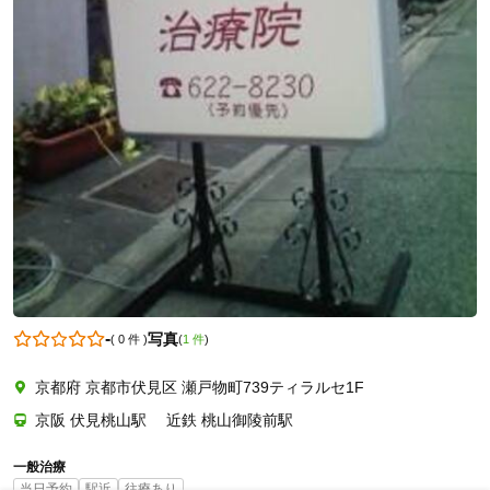
0756228230
-
写真
(
0 件
)
(
1 件
)
京都府 京都市伏見区 瀬戸物町739ティラルセ1F
京阪 伏見桃山駅 近鉄 桃山御陵前駅
一般治療
当日予約
駅近
往療あり