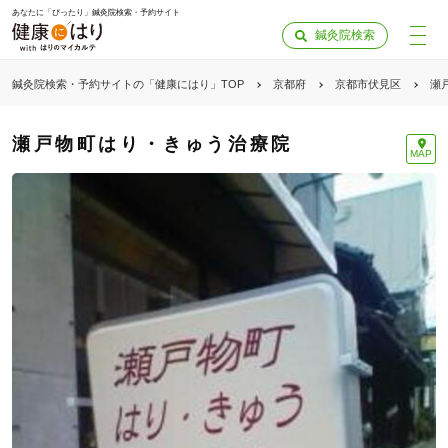
あなたに「ぴったり」鍼灸院検索・予約サイト
鍼灸院検索
鍼灸院検索・予約サイトの「健康にはり」TOP
京都府
京都市伏見区
瀬
瀬戸物町はり・きゅう治療院
MAP
「健康にはりを見た」