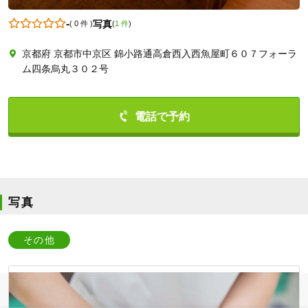
-
写真
(
0 件
)
(
1 件
)
京都府 京都市中京区 錦小路通高倉西入西魚屋町６０７フォーラ
0752126317
ム四条烏丸３０２号
写真
その他