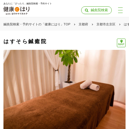
あなたに「ぴったり」鍼灸院検索・予約サイト
鍼灸院検索
鍼灸院検索・予約サイトの「健康にはり」TOP
京都府
京都市左京区
は
はすそら鍼癒院
MAP
「健康にはりを見た」