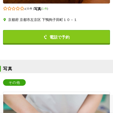
-
写真
(
0 件
)
(
1 件
)
京都府 京都市左京区 下鴨狗子田町１０－１
0757035815
写真
その他