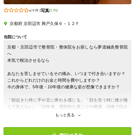
-
写真
(
0 件
)
(
2 件
)
京都府 京田辺市 興戸久保６－１２Ｆ
0774630303
当院について
京都・京田辺市で整骨院・整体院をお探しなら夢道鍼灸整骨院
へ

本気で根治させるなら

あなたを苦しませているその痛み、いつまで付き合いますか？

これからどれだけのお金と時間を費やしますか？

今の身体で、5年後・10年後の健康な姿が想像できますか？

「朝起きた時に手や足に痺れを感じる」「顔を洗う時に腰が痛
くて洗えない」「10年来、慢性的な肩こりや腰痛、頭痛で悩ま
されている」といったお悩みをお持ちになっている方は、ぜひ
もっと見る
京都にある「夢道鍼灸整骨院（夢道整骨院）」にお越しくださ
い！

今こそ、本気で身体に向き合うときが来たのです！
