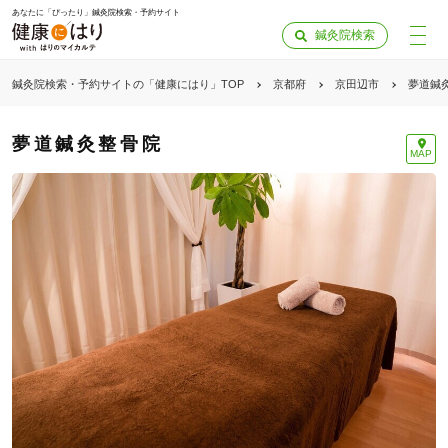
あなたに「ぴったり」鍼灸院検索・予約サイト
鍼灸院検索
鍼灸院検索・予約サイトの「健康にはり」TOP
京都府
京田辺市
夢道鍼
夢道鍼灸整骨院
MAP
「健康にはりを見た」