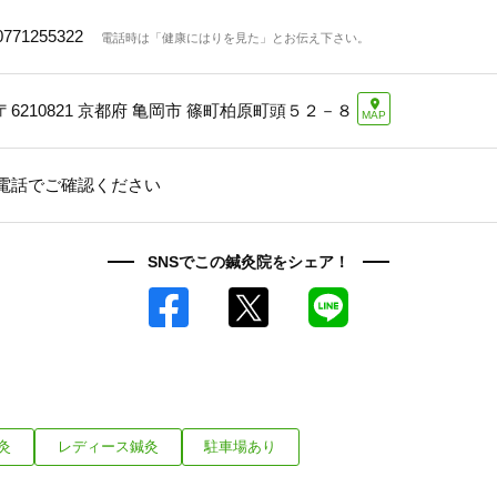
0771255322
電話時は「健康にはりを見た」とお伝え下さい。
〒6210821
京都府 亀岡市 篠町柏原町頭５２－８
MAP
電話でご確認ください
SNSでこの鍼灸院をシェア！
Facebook
X
LINE
灸
レディース鍼灸
駐車場あり