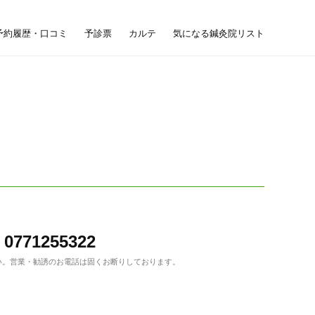
予約履歴・口コミ
予診票
カルテ
気になる鍼灸院リスト
0771255322
い。
営業・勧誘のお電話は固くお断りしております。