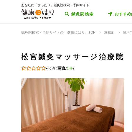
あなたに「ぴったり」鍼灸院検索・予約サイト
鍼灸院検索
おすすめ
鍼灸院検索・予約サイトの「健康にはり」TOP
京都府
亀岡
松宮鍼灸マッサージ治療院
-
写真
(
0 件
)
(
1 件
)