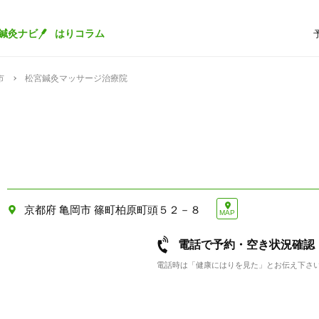
鍼灸ナビ
はりコラム
市
松宮鍼灸マッサージ治療院
京都府 亀岡市 篠町柏原町頭５２－８
MAP
電話で予約・空き状況確認
電話時は「健康にはりを見た」とお伝え下さ