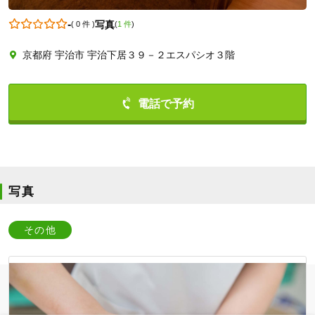
-
写真
(
0 件
)
(
1 件
)
京都府 宇治市 宇治下居３９－２エスパシオ３階
0774232434
写真
その他