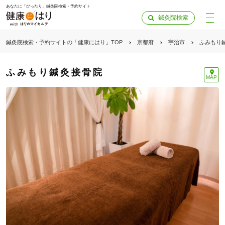
あなたに「ぴったり」鍼灸院検索・予約サイト
鍼灸院検索
鍼灸院検索・予約サイトの「健康にはり」TOP
京都府
宇治市
ふみもり
ふみもり鍼灸接骨院
MAP
「健康にはりを見た」