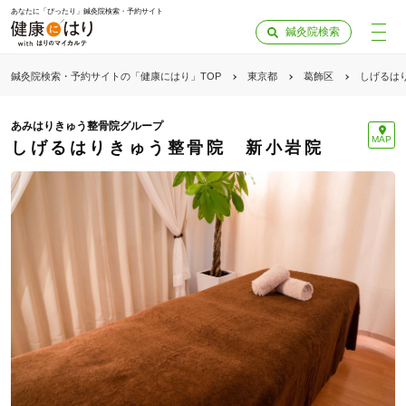
あなたに「ぴったり」鍼灸院検索・予約サイト
鍼灸院検索
鍼灸院検索・予約サイトの「健康にはり」TOP
東京都
葛飾区
しげるは
あみはりきゅう整骨院グループ
MAP
しげるはりきゅう整骨院 新小岩院
「健康にはりを見た」