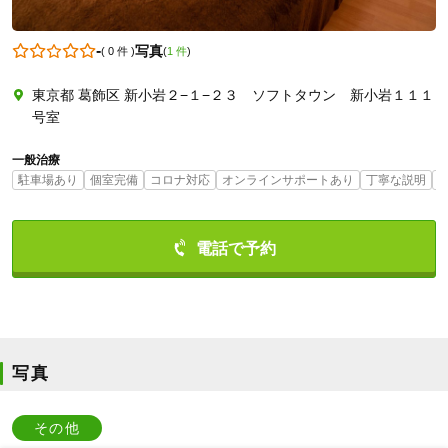
-
写真
(
0 件
)
(
1 件
)
0358793997
東京都 葛飾区 新小岩２−１−２３ ソフトタウン 新小岩１１１
号室
一般治療
駐車場あり
個室完備
コロナ対応
オンラインサポートあり
丁寧な説明
写真
その他