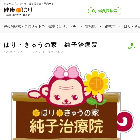
あなたに「ぴったり」鍼灸院検索・予約サイト
鍼灸院検索
鍼灸院検索・予約サイトの「健康にはり」TOP
宮崎県
都城市
はり・き
はり・きゅうの家 純子治療院
MAP
ハリキュウノイエ ジュンコチリョウイン
予診票について
この鍼灸院は、当サイトから予診票の事前送付を受け付けて
います。
来院前に鍼灸院へ予診票を送っておくことで、当日の診察が
スムーズになります。
予診票への記入にはログインが必要です。
「健康にはりを見た」