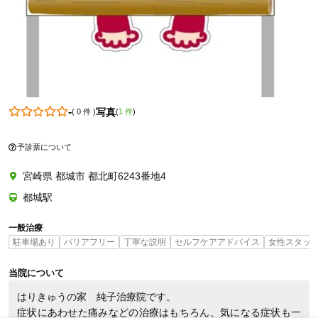
0986381960
-
写真
(
0 件
)
(
1 件
)
予診票について
宮崎県 都城市 都北町6243番地4
都城駅
一般治療
駐車場あり
バリアフリー
丁寧な説明
セルフケアアドバイス
女性スタッ
当院について
はりきゅうの家　純子治療院です。

症状にあわせた痛みなどの治療はもちろん、気になる症状も一