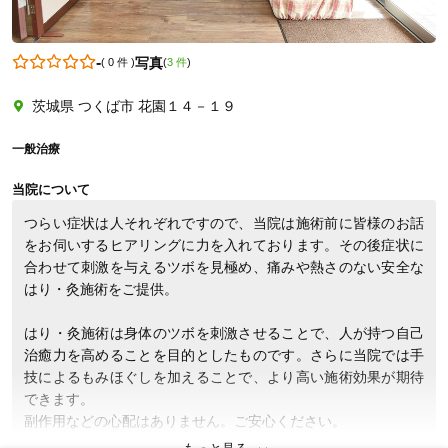
-
写真
(
0 件
)
(
3 件
)
0298932785
茨城県 つくば市 花園１４－１９
一般治療
当院について
つらい症状は人それぞれですので、当院は施術前に皆様のお話
をお伺いするヒアリングに力を入れております。その後症状に
合わせて刺激を与えるツボを見極め、痛みや熱さのない安全な
はり・灸施術をご提供。

はり・灸施術は身体のツボを刺激させることで、人が持つ自己
治癒力を高めることを目的としたものです。さらに当院では手
技によるもみほぐしを加えることで、より高い施術効果が期待
できます。

副作用などの心配はありません。ご安心ください。
