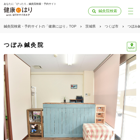
あなたに「ぴったり」鍼灸院検索・予約サイト
鍼灸院検索
鍼灸院検索・予約サイトの「健康にはり」TOP
茨城県
つくば市
つぼみ
つぼみ鍼灸院
MAP
「健康にはりを見た」