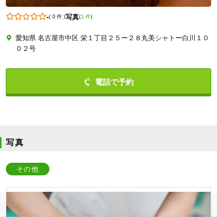
-
写真
(
0 件
)
(
1 件
)
愛知県 名古屋市中区 栄１丁目２５ー２８丸美シャトー白川１０
0522030701
０２号
写真
その他