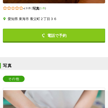
-
写真
(
0 件
)
(
1 件
)
愛知県 東海市 養父町２丁目３６
0562322332
写真
その他