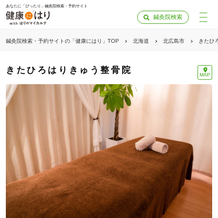
あなたに「ぴったり」鍼灸院検索・予約サイト
鍼灸院検索
鍼灸院検索・予約サイトの「健康にはり」TOP
北海道
北広島市
きたひ
きたひろはりきゅう整骨院
MAP
「健康にはりを見た」