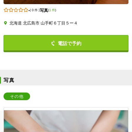
-
写真
(
0 件
)
(
1 件
)
北海道 北広島市 山手町６丁目５ー４
0113736886
写真
その他