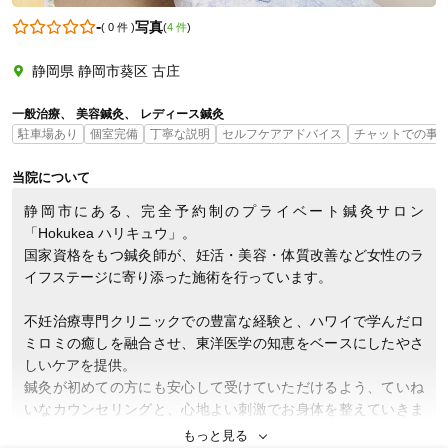
-
写真
(
0 件
)
(
4 件
)
静岡県 静岡市葵区 古庄
0000000000
一般治療
美容鍼灸
レディース鍼灸
駐車場あり
個室完備
丁寧な説明
セルフケアアドバイス
チャットでの事
当院について
静岡市にある、完全予約制のプライベート鍼灸サロン
「Hokukea ハリキュウ」。

国家資格をもつ鍼灸師が、妊活・美容・体質改善など女性のラ
イフステージに寄り添った施術を行っています。

不妊治療専門クリニックでの豊富な経験と、ハワイで学んだロ
ミロミの癒しを融合させ、東洋医学の知恵をベースにしたやさ
しいケアを提供。

鍼灸が初めての方にも安心して受けていただけるよう、ていね
いなカウンセリングと、心地よい刺激でお身体を整えていきま
す。

もっと見る