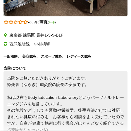
-
写真
(
0 件
)
(
4 件
)
0338255228
東京都 練馬区 貫井1-5-9-B1F
西武池袋線 中村橋駅
一般治療
美容鍼灸
スポーツ鍼灸
レディース鍼灸
当院について
当院をご覧いただきありがとうございます。

癒楽氣（ゆらぎ）鍼灸院の院長の安藤です。

私は現在もBody Education Laboratoryというパーソナルトレー
ニングジムを運営しています。

その施設でどうしても運動や栄養学、徒手療法だけでは対応し
きれない健康の悩みを、お客様から相談をよく受けていたので
すが、自身が健康で施術に行く機会がほとんどなく紹介できる
治療院がなかったため
