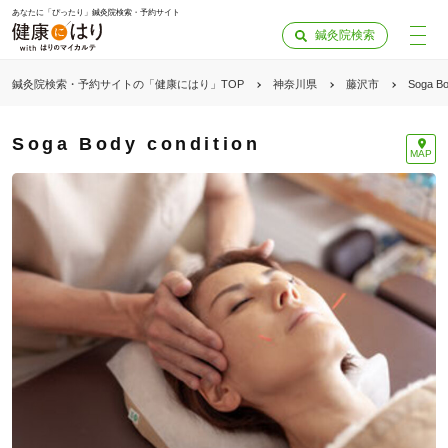
あなたに「ぴったり」鍼灸院検索・予約サイト
鍼灸院検索
鍼灸院検索・予約サイトの「健康にはり」TOP
神奈川県
藤沢市
Soga Bo
Soga Body condition
MAP
「健康にはりを見た」