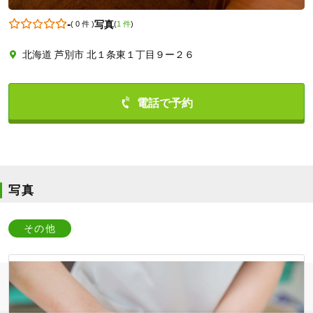
-
写真
(
0 件
)
(
1 件
)
北海道 芦別市 北１条東１丁目９ー２６
0124229425
写真
その他