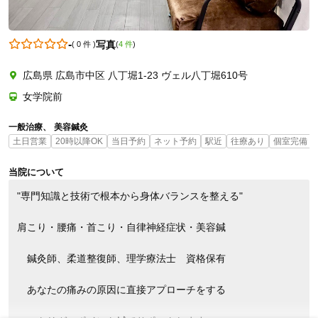
-
写真
(
0 件
)
(
4 件
)
08019201982
広島県 広島市中区 八丁堀1-23 ヴェル八丁堀610号
女学院前
一般治療
美容鍼灸
土日営業
20時以降OK
当日予約
ネット予約
駅近
往療あり
個室完備
当院について
"専門知識と技術で根本から身体バランスを整える"

肩こり・腰痛・首こり・自律神経症状・美容鍼

　鍼灸師、柔道整復師、理学療法士　資格保有

　あなたの痛みの原因に直接アプローチをする
