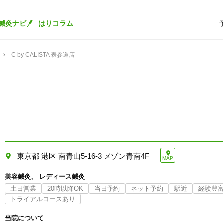
鍼灸ナビ
はりコラム
C by CALISTA 表参道店
東京都 港区 南青山5-16-3 メゾン青南4F
MAP
美容鍼灸
レディース鍼灸
土日営業
20時以降OK
当日予約
ネット予約
駅近
経験豊
トライアルコースあり
当院について