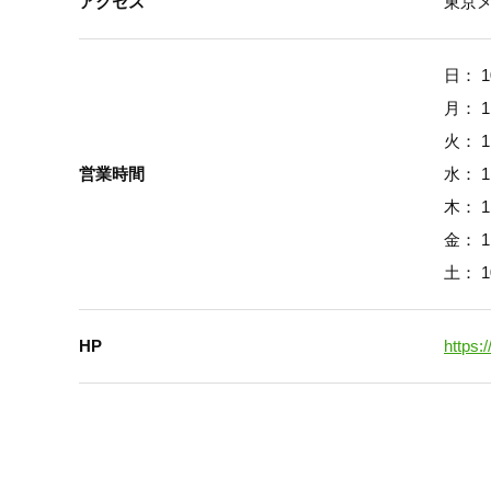
アクセス
東京
日： 1
月： 1
火： 1
営業時間
水： 1
木： 1
金： 1
土： 1
HP
https: