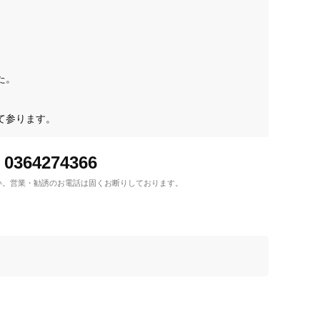
。

て参ります。
0364274366
い。
営業・勧誘のお電話は固くお断りしております。