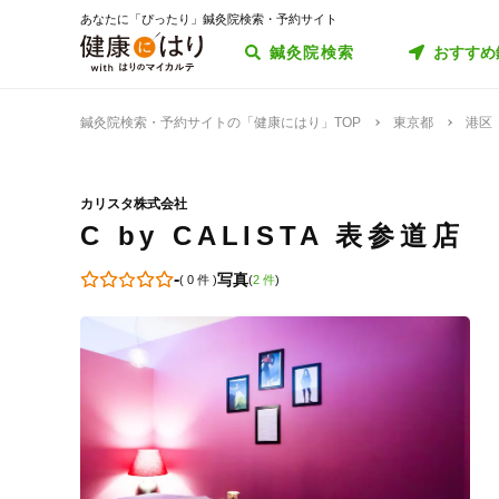
あなたに「ぴったり」鍼灸院検索・予約サイト
鍼灸院検索
おすすめ
鍼灸院検索・予約サイトの「健康にはり」TOP
東京都
港区
カリスタ株式会社
C by CALISTA 表参道店
-
写真
(
0 件
)
(
2 件
)