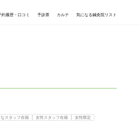
予約履歴・口コミ
予診票
カルテ
気になる鍼灸院リスト
富なスタッフ在籍
女性スタッフ在籍
女性限定