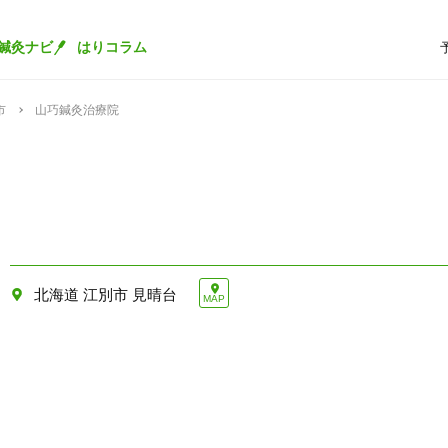
鍼灸ナビ
はりコラム
市
山巧鍼灸治療院
北海道 江別市 見晴台
MAP