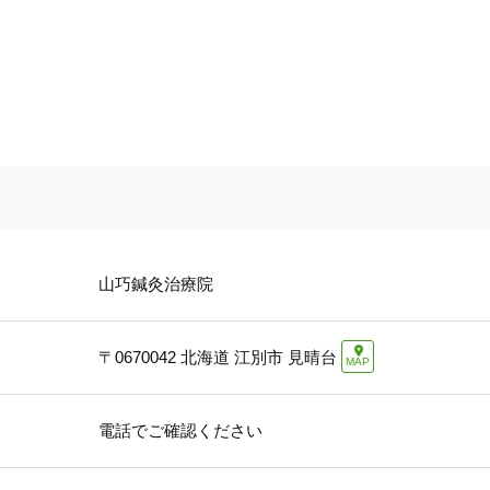
山巧鍼灸治療院
〒0670042
北海道 江別市 見晴台
MAP
電話でご確認ください