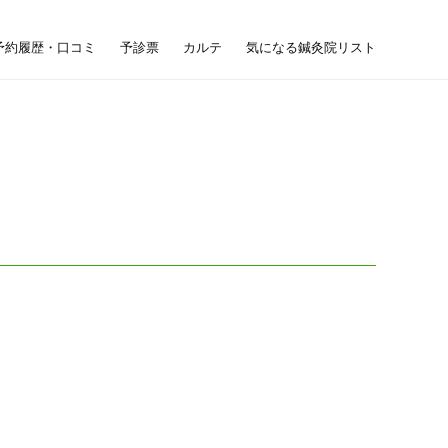
予約履歴・口コミ
予診票
カルテ
気になる鍼灸院リスト