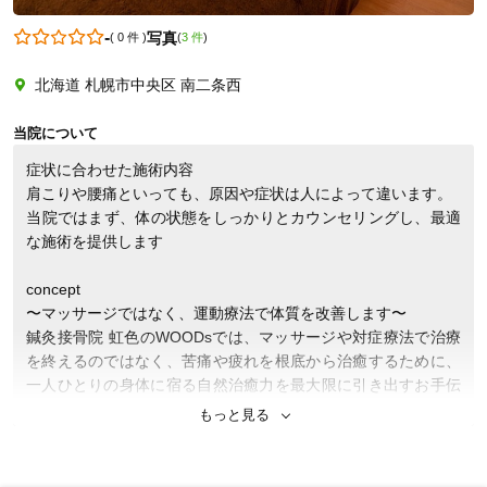
-
写真
(
0 件
)
(
3 件
)
北海道 札幌市中央区 南二条西
当院について
​症状に合わせた施術内容

肩こりや腰痛といっても、原因や症状は人によって違います。

​当院ではまず、体の状態をしっかりとカウンセリングし、最適
な施術を提供します

concept

〜​マッサージではなく、運動療法で体質を改善します〜

鍼灸接骨院 虹色のWOODsでは、マッサージや対症療法で治療
を終えるのではなく、苦痛や疲れを根底から治癒するために、
一人ひとりの身体に宿る自然治癒力を最大限に引き出すお手伝
いをしたい、と考えています。

もっと見る
​運動療法や鍼灸に加え、症状に合ったアロマやハーブを用いる
ことで、施術の効果を高めます。また、リラックスしながら治