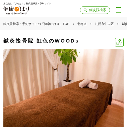
あなたに「ぴったり」鍼灸院検索・予約サイト
鍼灸院検索
鍼灸院検索・予約サイトの「健康にはり」TOP
北海道
札幌市中央区
鍼
鍼灸接骨院 虹色のWOODs
MAP
「健康にはりを見た」