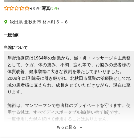
-
写真
(
0 件
)
(
3 件
)
秋田県 北秋田市 材木町５－６
一般治療
当院について
岸野治療院は1964年の創業から、鍼・灸・マッサージを主業務
として、ケガ、体の痛み、不調、疲れ等で、お悩みの患者様の
体質改善、健康増進に大きな役割を果たしてまいりました。

2009年に現 院長に引き継がれ、北秋田市鷹巣の治療院として地
域の患者様に支えられ、成長させていただきながら、現在に至
ります。

施術は、マンツーマンで患者様のプライベートを守ります。使
用する鍼は、すべてディスポータブル鍼(使い捨て鍼)です。

一度使用した鍼を続けて使用することはありません。

岸野治療院では、日々、より良い施術と心地よい空間づくりを
もっと見る
心がけております。
