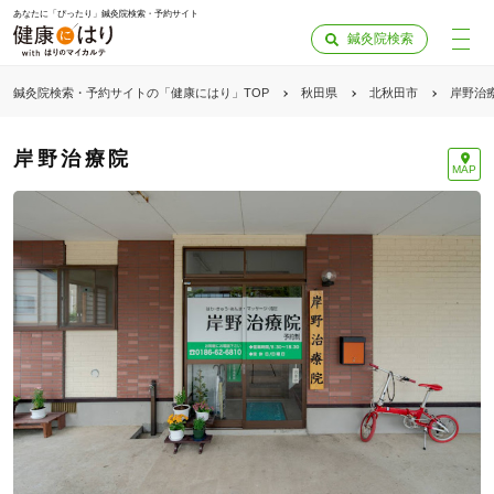
あなたに「ぴったり」鍼灸院検索・予約サイト
鍼灸院検索
鍼灸院検索・予約サイトの「健康にはり」TOP
秋田県
北秋田市
岸野治
岸野治療院
MAP
「健康にはりを見た」