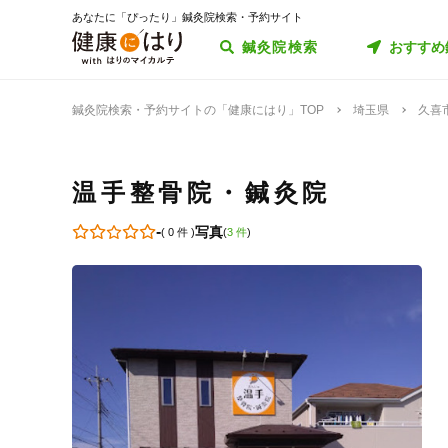
あなたに「ぴったり」鍼灸院検索・予約サイト
鍼灸院検索
おすすめ
鍼灸院検索・予約サイトの「健康にはり」TOP
埼玉県
久喜
温手整骨院・鍼灸院
-
写真
(
0 件
)
(
3 件
)