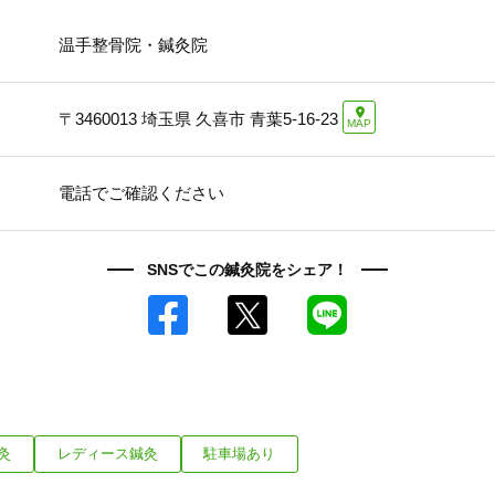
「健康にはりを見た」
温手整骨院・鍼灸院
〒3460013
埼玉県 久喜市 青葉5-16-23
MAP
電話でご確認ください
SNSでこの鍼灸院をシェア！
Facebook
X
LINE
灸
レディース鍼灸
駐車場あり