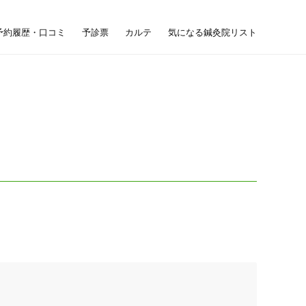
予約履歴・口コミ
予診票
カルテ
気になる鍼灸院リスト

