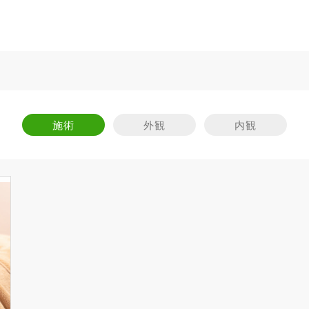
施術
外観
内観