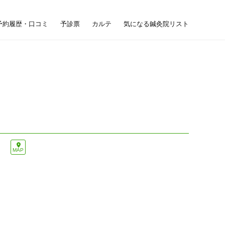
予約履歴・口コミ
予診票
カルテ
気になる鍼灸院リスト
MAP