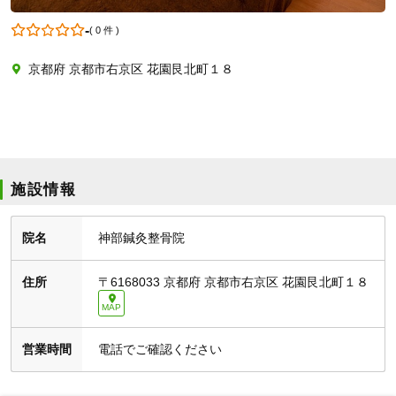
-
(
0 件
)
京都府 京都市右京区 花園艮北町１８
施設情報
院名
神部鍼灸整骨院
住所
〒6168033
京都府 京都市右京区 花園艮北町１８
MAP
営業時間
電話でご確認ください