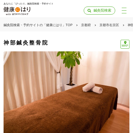
あなたに「ぴったり」鍼灸院検索・予約サイト
鍼灸院検索
鍼灸院検索・予約サイトの「健康にはり」TOP
京都府
京都市右京区
神
神部鍼灸整骨院
MAP
「健康にはりを見た」