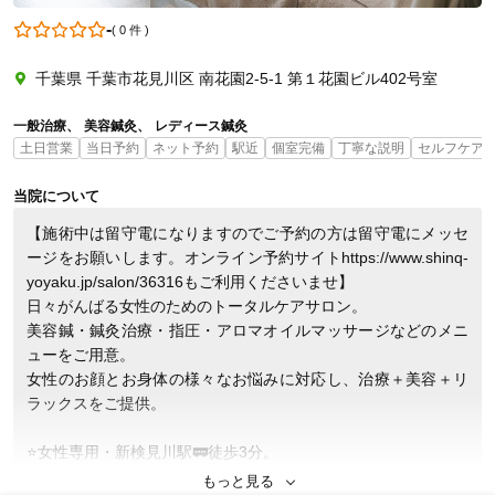
-
(
0 件
)
千葉県 千葉市花見川区 南花園2-5-1 第１花園ビル402号室
05035708911
一般治療
美容鍼灸
レディース鍼灸
土日営業
当日予約
ネット予約
駅近
個室完備
丁寧な説明
セルフケア
当院について
【施術中は留守電になりますのでご予約の方は留守電にメッセ
ージをお願いします。オンライン予約サイトhttps://www.shinq-
yoyaku.jp/salon/36316もご利用くださいませ】

日々がんばる女性のためのトータルケアサロン。

美容鍼・鍼灸治療・指圧・アロマオイルマッサージなどのメニ
ューをご用意。

女性のお顔とお身体の様々なお悩みに対応し、治療＋美容＋リ
ラックスをご提供。

⭐️女性専用・新検見川駅🚃徒歩3分。

⭐️始めから最後まで、女性鍼灸マッサージ師が施術を行います
もっと見る