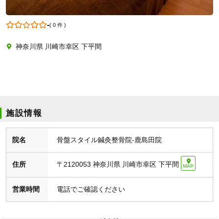
-
(
0 件
)
神奈川県 川崎市幸区 下平間
施設情報
院名
骨盤スタイル鍼灸整骨院-鹿島田院
住所
〒2120053
神奈川県 川崎市幸区 下平間
MAP
営業時間
電話でご確認ください