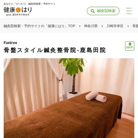
あなたに「ぴったり」鍼灸院検索・予約サイト
鍼灸院検索
鍼灸院検索・予約サイトの「健康にはり」TOP
神奈川県
川崎市幸区
骨
Funtree
MAP
骨盤スタイル鍼灸整骨院-鹿島田院
「健康にはりを見た」