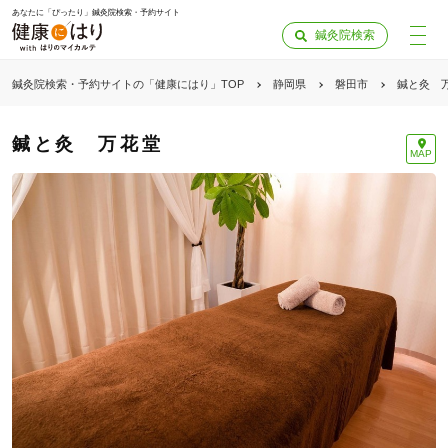
あなたに「ぴったり」鍼灸院検索・予約サイト
鍼灸院検索
鍼灸院検索・予約サイトの「健康にはり」TOP
静岡県
磐田市
鍼と灸 
鍼と灸 万花堂
MAP
「健康にはりを見た」