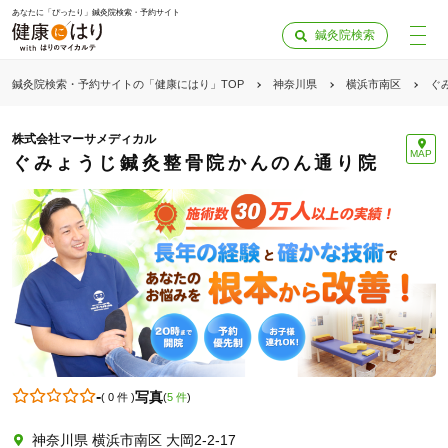
あなたに「ぴったり」鍼灸院検索・予約サイト
鍼灸院検索
鍼灸院検索・予約サイトの「健康にはり」TOP
神奈川県
横浜市南区
ぐ
株式会社マーサメディカル
MAP
ぐみょうじ鍼灸整骨院かんのん通り院
-
写真
(
0 件
)
(
5 件
)
「健康にはりを見た」
神奈川県 横浜市南区 大岡2-2-17