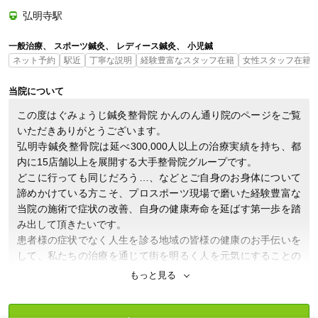
弘明寺駅
一般治療
スポーツ鍼灸
レディース鍼灸
小児鍼
ネット予約
駅近
丁寧な説明
経験豊富なスタッフ在籍
女性スタッフ在籍
0453156210
当院について
この度はぐみょうじ鍼灸整骨院 かんのん通り院のページをご覧
いただきありがとうございます。

弘明寺鍼灸整骨院は延べ300,000人以上の治療実績を持ち、都
内に15店舗以上を展開する大手整骨院グループです。

どこに行っても同じだろう…、などとご自身のお身体について
諦めかけている方こそ、プロスポーツ現場で磨いた経験豊富な
当院の施術で症状の改善、自身の健康寿命を延ばす第一歩を踏
み出して頂きたいです。

患者様の症状でなく人生を診る地域の皆様の健康のお手伝いを
して、私たちの治療を通じて街を明るく人を元気にすることの
できる整骨院を目指しております。

もっと見る
気軽にお身体のことでご相談いただければと思います。
