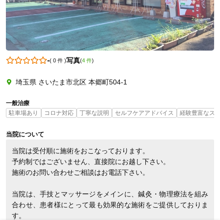
0486685255
-
写真
(
0 件
)
(
4 件
)
埼玉県 さいたま市北区 本郷町504-1
一般治療
駐車場あり
コロナ対応
丁寧な説明
セルフケアアドバイス
経験豊富なス
当院について
当院は受付順に施術をおこなっております。

予約制ではございません、直接院にお越し下さい。

施術のお問い合わせご相談はお電話下さい。

当院は、手技とマッサージをメインに、鍼灸・物理療法を組み
合わせ、患者様にとって最も効果的な施術をご提供しておりま
す。
