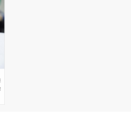
歪
健
療
よ