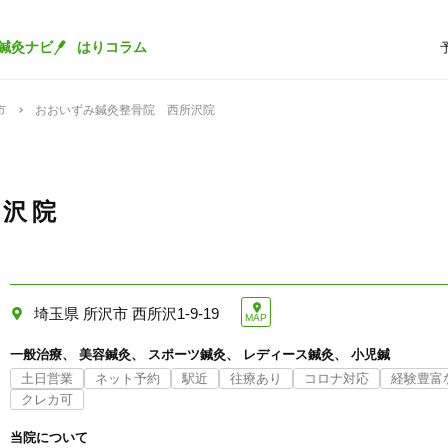
鍼灸ナビ
はりコラム
市
おおいずみ鍼灸整骨院 西所沢院
所沢院
埼玉県 所沢市 西所沢1-9-19
MAP
一般治療
美容鍼灸
スポーツ鍼灸
レディース鍼灸
小児鍼
土日営業
ネット予約
駅近
往療あり
コロナ対応
経験豊富
クレカ可
当院について