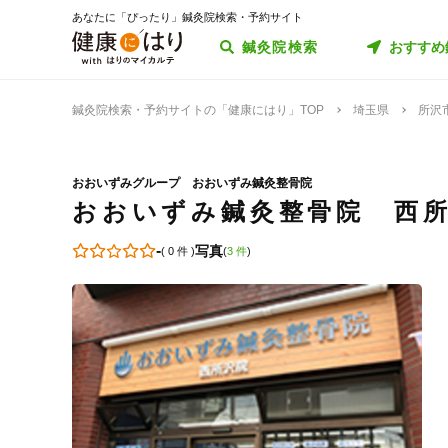
あなたに「ぴったり」鍼灸院検索・予約サイト
鍼灸院検索
おすすめ
鍼灸院検索・予約サイトの「健康にはり」TOP
埼玉県
所沢
おおいずみグループ おおいずみ鍼灸整骨院
おおいずみ鍼灸整骨院 西
-
写真
(
0 件
)
(
3 件
)