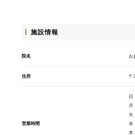
施設情報
院名
お
住所
〒3
日：
月：
火：
営業時間
水：
木：