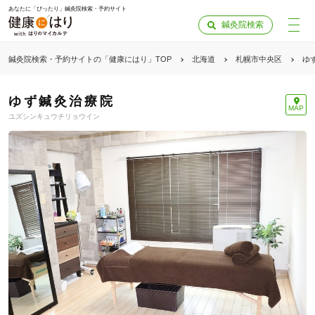
あなたに「ぴったり」鍼灸院検索・予約サイト
鍼灸院検索
鍼灸院検索・予約サイトの「健康にはり」TOP
北海道
札幌市中央区
ゆ
ゆず鍼灸治療院
MAP
ユズシンキュウチリョウイン
「健康にはりを見た」