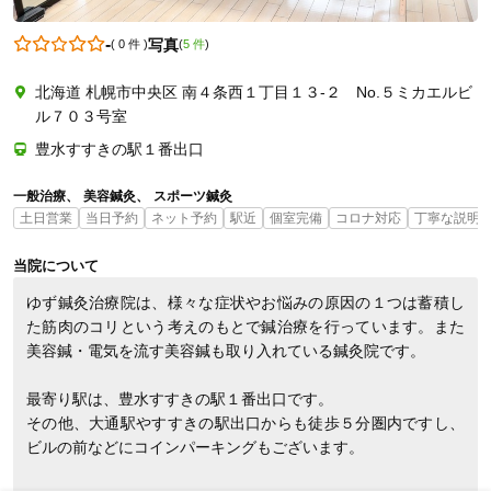
-
写真
(
0 件
)
(
5 件
)
北海道 札幌市中央区 南４条西１丁目１３-２ No.５ミカエルビ
07084991255
ル７０３号室
豊水すすきの駅１番出口
一般治療
美容鍼灸
スポーツ鍼灸
土日営業
当日予約
ネット予約
駅近
個室完備
コロナ対応
丁寧な説明
当院について
ゆず鍼灸治療院は、様々な症状やお悩みの原因の１つは蓄積し
た筋肉のコリという考えのもとで鍼治療を行っています。また
美容鍼・電気を流す美容鍼も取り入れている鍼灸院です。

最寄り駅は、豊水すすきの駅１番出口です。

その他、大通駅やすすきの駅出口からも徒歩５分圏内ですし、
ビルの前などにコインパーキングもございます。
