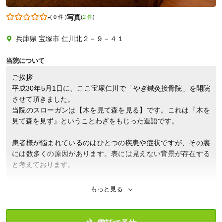
-
写真
(
0 件
)
(
2 件
)
兵庫県 宝塚市 仁川北２－９－４１
0798511071
当院について
ご挨拶

平成30年5月1日に、ここ宝塚仁川で「やぎ鍼灸接骨院」を開院
させて頂きました。

当院のスローガンは【木を見て森を見る】です。これは『木を
見て森を見ず』ということわざをもじった造語です。

患者様が悩まれているのはひとつの疾患や症状ですが、その裏
には数多くの原因があります。表には見えない背景が存在する
と考えております。

そのため、『ひとつの疾患、症状にとらわれず、背景までを治
もっと見る
療（施術）の対象にしたい！』ということが、私の信念でござ
います。
