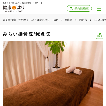
あなたに「ぴったり」鍼灸院検索・予約サイト
鍼灸院検索
鍼灸院検索・予約サイトの「健康にはり」TOP
兵庫県
西宮市
みらい接骨
みらい接骨院/鍼灸院
MAP
「健康にはりを見た」