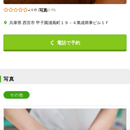
-
写真
(
0 件
)
(
1 件
)
兵庫県 西宮市 甲子園浦風町１９－４萬成商事ビル１Ｆ
0798398312
写真
その他